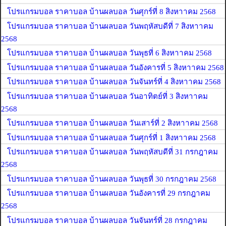
โปรแกรมบอล ราคาบอล บ้านผลบอล วันศุกร์ที่ 8 สิงหาาคม 2568
โปรแกรมบอล ราคาบอล บ้านผลบอล วันพฤหัสบดีที่ 7 สิงหาาคม
2568
โปรแกรมบอล ราคาบอล บ้านผลบอล วันพุธที่ 6 สิงหาาคม 2568
โปรแกรมบอล ราคาบอล บ้านผลบอล วันอังคารที่ 5 สิงหาาคม 2568
โปรแกรมบอล ราคาบอล บ้านผลบอล วันจันทร์ที่ 4 สิงหาาคม 2568
โปรแกรมบอล ราคาบอล บ้านผลบอล วันอาทิตย์ที่ 3 สิงหาาคม
2568
โปรแกรมบอล ราคาบอล บ้านผลบอล วันเสาร์ที่ 2 สิงหาาคม 2568
โปรแกรมบอล ราคาบอล บ้านผลบอล วันศุกร์ที่ 1 สิงหาาคม 2568
โปรแกรมบอล ราคาบอล บ้านผลบอล วันพฤหัสบดีที่ 31 กรกฎาคม
2568
โปรแกรมบอล ราคาบอล บ้านผลบอล วันพุธที่ 30 กรกฎาคม 2568
โปรแกรมบอล ราคาบอล บ้านผลบอล วันอังคารที่ 29 กรกฎาคม
2568
โปรแกรมบอล ราคาบอล บ้านผลบอล วันจันทร์ที่ 28 กรกฎาคม