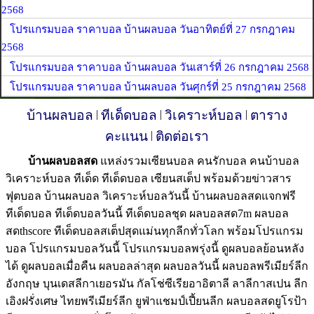
2568
โปรแกรมบอล ราคาบอล บ้านผลบอล วันอาทิตย์ที่ 27 กรกฎาคม
2568
โปรแกรมบอล ราคาบอล บ้านผลบอล วันเสาร์ที่ 26 กรกฎาคม 2568
โปรแกรมบอล ราคาบอล บ้านผลบอล วันศุกร์ที่ 25 กรกฎาคม 2568
|
|
|
บ้านผลบอล
ทีเด็ดบอล
วิเคราะห์บอล
ตาราง
|
คะแนน
ติดต่อเรา
บ้านผลบอลสด
แหล่งรวมเซียนบอล คนรักบอล คนบ้าบอล
วิเคราะห์บอล ทีเด็ด ทีเด็ดบอล เซียนสเต็ป พร้อมด้วยข่าวสาร
ฟุตบอล บ้านผลบอล วิเคราะห์บอลวันนี้ บ้านผลบอลสดแจกฟรี
ทีเด็ดบอล ทีเด็ดบอลวันนี้ ทีเด็ดบอลชุด ผลบอลสด7m ผลบอล
สดthscore ทีเด็ดบอลสเต็ปสุดแม่นทุกลีกทั่วโลก พร้อมโปรแกรม
บอล โปรแกรมบอลวันนี้ โปรแกรมบอลพรุ่งนี้ ดูผลบอลย้อนหลัง
ได้ ดูผลบอลเมื่อคืน ผลบอลล่าสุด ผลบอลวันนี้ ผลบอลพรีเมียร์ลีก
อังกฤษ บุนเดสลีกาเยอรมัน กัลโช่ซีเรียอาอิตาลี ลาลีกาสเปน ลีก
เอิงฝรั่งเศษ ไทยพรีเมียร์ลีก ยูฟ่าแชมป์เปี้ยนลีก ผลบอลสดยูโรป้า