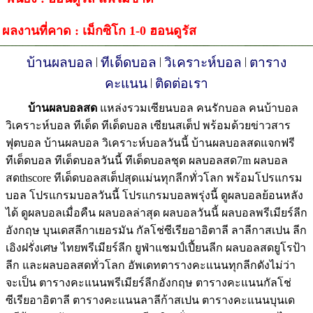
ผลงานที่คาด : เม็กซิโก 1-0 ฮอนดูรัส
|
|
|
บ้านผลบอล
ทีเด็ดบอล
วิเคราะห์บอล
ตาราง
|
คะแนน
ติดต่อเรา
บ้านผลบอลสด
แหล่งรวมเซียนบอล คนรักบอล คนบ้าบอล
วิเคราะห์บอล ทีเด็ด ทีเด็ดบอล เซียนสเต็ป พร้อมด้วยข่าวสาร
ฟุตบอล บ้านผลบอล วิเคราะห์บอลวันนี้ บ้านผลบอลสดแจกฟรี
ทีเด็ดบอล ทีเด็ดบอลวันนี้ ทีเด็ดบอลชุด ผลบอลสด7m ผลบอล
สดthscore ทีเด็ดบอลสเต็ปสุดแม่นทุกลีกทั่วโลก พร้อมโปรแกรม
บอล โปรแกรมบอลวันนี้ โปรแกรมบอลพรุ่งนี้ ดูผลบอลย้อนหลัง
ได้ ดูผลบอลเมื่อคืน ผลบอลล่าสุด ผลบอลวันนี้ ผลบอลพรีเมียร์ลีก
อังกฤษ บุนเดสลีกาเยอรมัน กัลโช่ซีเรียอาอิตาลี ลาลีกาสเปน ลีก
เอิงฝรั่งเศษ ไทยพรีเมียร์ลีก ยูฟ่าแชมป์เปี้ยนลีก ผลบอลสดยูโรป้า
ลีก และผลบอลสดทั่วโลก อัพเดทตารางคะแนนทุกลีกดังไม่ว่า
จะเป็น ตารางคะแนนพรีเมียร์ลีกอังกฤษ ตารางคะแนนกัลโช่
ซีเรียอาอิตาลี ตารางคะแนนลาลีก้าสเปน ตารางคะแนนบุนเด