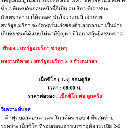
ใหญ่เล่นอยู่ในลีกประเทศตัวเอง วิเคราะห์บอลวันนี้ สถิติที่
ทั้ง 2 ทีมพบกันก่อนหน้านี้ก็เป็น อเมริกา ที่เอาชนะ
กัวเตมาลา มาได้ตลอด มั่นใจว่าเกมนี้ เจ้าภาพ
สหรัฐอเมริกา จะงัดฟอร์มเก่งของตัวเองออกมา เป็นฝ่าย
เก็บชัยชนะได้แบบไม่น่ามีปัญหา มีโอกาสลุ้นยิงชนะขาด
ฟันธง : สหรัฐอเมริกา ซ่าสุดๆ
ผลงานที่คาด : สหรัฐอเมริกา 2-0 กัวเตมาลา
เม็กซิโก (-1.5) ฮอนดูรัส
เวลา : 08:00 น.
ราคาต่อรอง :
เม็กซิโก ต่อ ลูกครึ่ง
วิเคราะห์บอล
ศึกฟุตบอลคอนคาเคฟ โกลด์คัพ รอบ 4 ทีมสุดท้าย
ระหว่าง เม็กซิโก ที่รอบก่อนเอาชนะซาอุดิอาระเบีย 2-0