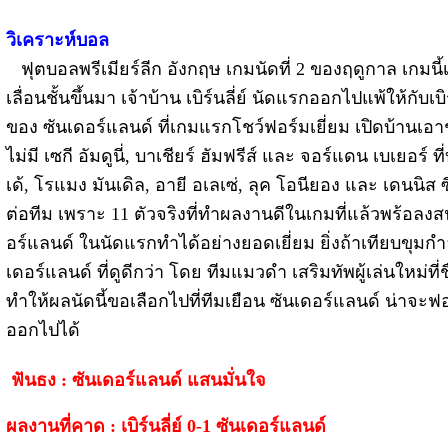
วิเคราะห์บอล
ฟุตบอลพรีเมียร์ลีก อังกฤษ เกมนัดที่ 2 ของฤดูกาล เกมนี้เ
เลื่อนชั้นขึ้นมา เจ้าบ้าน เบิร์นลี่ย์ นัดแรกออกไปแพ้ให้กับเบ
ของ ซันเดอร์แลนด์ ที่เกมแรกโชว์ฟอร์มเยี่ยม เปิดบ้านเอา
ไม่มี เซกี อัมดูนี่, บาเชียร์ ฮัมฟรีส์ และ จอร์แดน เบเยอร์
เด้, โรแมง มันเดิล, อายี อเลเซ่, ลุค โอนียอง และ เดนนิส ซี
ต่อทีม เพราะ 11 ตัวจริงที่ทำผลงานดีในเกมที่แล้วพร้อล
อร์แลนด์ ในนัดแรกทำได้อย่างยอดเยี่ยม ยิ่งถ้าเทียบขุมกำลั
เดอร์แลนด์ ที่ดูดีกว่า โดย ทีมแมวดำ เสริมทัพผู้เล่นใหม่ท
ทำให้ผลนัดนี้ขอเลือกไปที่ทีมเยือน ซันเดอร์แลนด์ น่าจะฟอ
ออกไปได้
ฟันธง : ซันเดอร์แลนด์ แสนมั่นใจ
ผลงานที่คาด : เบิร์นลี่ย์ 0-1 ซันเดอร์แลนด์