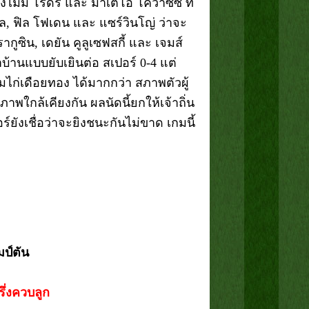
ังไม่มี โรดรี้ และ มาเตโอ โควาซิซ ที่
ล, ฟิล โฟเดน และ แซร์วินโญ่ ว่าจะ
ูซิน, เดยัน คูลูเซฟสกี้ และ เจมส์
คาบ้านแบบยับเยินต่อ สเปอร์ 0-4 แต่
ีมไก่เดือยทอง ได้มากกว่า สภาพตัวผู้
าพใกล้เคียงกัน ผลนัดนี้ยกให้เจ้าถิ่น
์ยังเชื่อว่าจะยิงชนะกันไม่ขาด เกมนี้
มป์ตัน
รึ่งควบลูก