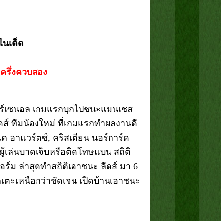
ูไนเต็ด
กครึ่งควบสอง
่น อาร์เซนอล เกมแรกบุกไปชนะแมนเชส
ีดส์ ทีมน้องใหม่ ที่เกมแรกทำผลงานดี
ไค ฮาแวร์ตซ์, คริสเตียน นอร์การ์ด
มีผู้เล่นบาดเจ็บหรือติดโทษแบน สถิติ
อร์ม ล่าสุดทำสถิติเอาชนะ ลีดส์ มา 6
้นนักเตะเหนือกว่าชัดเจน เปิดบ้านเอาชนะ