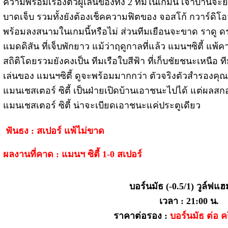
ความพร้อมเรื่องตัวผู้เล่นของทั้ง 2 ทีมในเกมนี้ เจ้าบ้านจะย
บาดเจ็บ รวมทั้งยังต้องเช็คความฟิตของ จอสโก้ กวาร์ดิโอ
พร้อมลงสนามในเกมนี้หรือไม่ ส่วนทีมเยือนจะขาด ราดู ดราก
แมดดิสัน ที่เจ็บพักยาว แม้ว่าฤดูกาลที่แล้ว แมนฯซิตี้ แพ้
สถิติโดยรวมยังคงเป็น ทีมเรือใบสีฟ้า ที่เก็บชัยชนะเหนือ ท
เล่นของ แมนฯซิตี้ ดูจะพร้อมมากกว่า ตัวจริงตัวสำรองคุณภ
แมนเชสเตอร์ ซิตี้ เป็นฝ่ายเปิดบ้านเอาชนะไปได้ แต่ผลสกอร
แมนเชสเตอร์ ซิตี้ น่าจะเบียดเอาชนะแค่ประตูเดียว
ฟันธง : สเปอร์ แพ้ไม่ขาด
ผลงานที่คาด : แมนฯ ซิตี้ 1-0 สเปอร์
บอร์นมัธ (-0.5/1) วูล์ฟแฮ
เวลา : 21:00 น.
ราคาต่อรอง :
บอร์นมัธ ต่อ ค