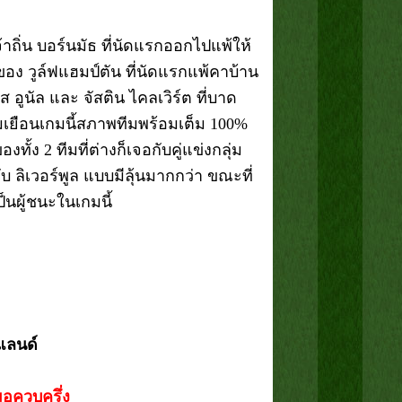
จ้าถิ่น บอร์นมัธ ที่นัดแรกออกไปแพ้ให้
ของ วูล์ฟแฮมป์ตัน ที่นัดแรกแพ้คาบ้าน
ส อูนัล และ จัสติน ไคลเวิร์ต ที่บาด
ทีมเยือนเกมนี้สภาพทีมพร้อมเต็ม 100%
้ง 2 ทีมที่ต่างก็เจอกับคู่แข่งกลุ่ม
้กับ ลิเวอร์พูล แบบมีลุ้นมากกว่า ขณะที่
ป็นผู้ชนะในเกมนี้
ร์แลนด์
สมอควบครึ่ง