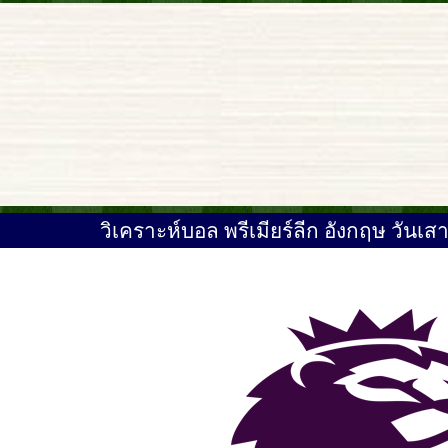
วิเคราะห์บอล พรีเมียร์ลีก อังกฤษ วันเสา