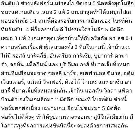
อันดับ 3 ช่วงหลังฟอร์มแผ่วลงไปชัดเจน 5 นัดหลังสุดในลีก
ชนะแค่เกมเดียว เสมอ 2 แพ้ 2 เกมล่าสุดทำได้แค่บุกไปเส
มอบอร์นมัธ 1-1 เกมนี้ต้องรอรับการมาเยือนของ ไบรท์ตัน
ทีมอันดับ 14 ที่ก็ผลงานไม่ดี ไม่ชนะใครในลีก 5 นัดติด
เสมอ 3 แพ้ 2 เกมล่าสุดแพ้คาบ้านให้กับคริสตัล พาเลซ 0-1
ความพร้อมเรื่องตัวผู้เล่นของทั้ง 2 ทีมในเกมนี้ เจ้าบ้านจะ
ไม่มี รอสส์ บาร์คลี่ย์, อันเดรียส การ์เซีย, บูบาการ์ คามา
ร่า, จอห์น แม็คกินน์ และ ยูริ ติเลมองส์ ที่บาดเจ็บทั้งหมด
ส่วนทีมเยือนจะขาด ซอลลี่ มาร์ช, สเตฟานอส ซีมาส, อดัม
เว็บสเตอร์, แม็ตส์ วีฟเฟอร์, ดิเอโก้ โกเมซ และ ยาซิน อา
ยารี่ ที่บาดเจ็บทั้งหมดเช่นกัน เจ้าถิ่น แอสตัน วิลล่า แพ้คา
บ้านตัวเองในเกมลีกมา 2 นัดติด ขณะที่ ไบรท์ตัน ช่วงนี้
ฟอร์มตกต่อเนื่อง เฉพาะเกมเยือนไม่ชนะมา 5 นัดติด
ฟอร์มไม่ดีทั้งคู่ ทำให้รูปเกมน่าจะออกมาสูสีใกล้เคียงกัน มี
โอกาสสูงที่ผลการแข่งขันนัดนี้จะจบลงด้วยการเสมอกัน