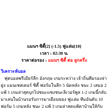
แมนฯ ซิตี้[2] (-1.5) ฟูแล่ม[10]
เวลา : 02:30 น.
ราคาต่อรอง :
แมนฯ ซิตี้ ต่อ ลูกครึ่ง
วิเคราะห์บอล
ฟุตบอลพรีเมียร์ลีก อังกฤษ เกมระหว่าง เจ้าถิ่นทีมรองจ่า
ฝูง แมนเชสเตอร์ ซิตี้ ฟอร์มในลีก 5 นัดหลัง ชนะ 2 เสมอ 2
แพ้ 1 เกมล่าสุดบุกไปชนะแซงชนะลิเวอร์พูล 1-2 เกมนี้กลับ
มาเล่นในบ้านรอรับการมาเยือนของ ฟูแล่ม ทีมอันดับ 10
ฟอร์ม 5 เกมหลัง ชนะ 2 แพ้ 3 เกมล่าสุดแพ้คาบ้านให้กับ