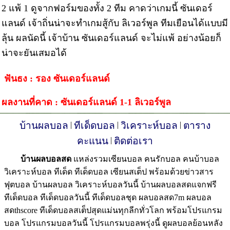
2 แพ้ 1 ดูจากฟอร์มของทั้ง 2 ทีม คาดว่าเกมนี้ ซันเดอร์
แลนด์ เจ้าถิ่นน่าจะทำเกมสู้กับ ลิเวอร์พูล ทีมเยือนได้แบบมี
ลุ้น ผลนัดนี้ เจ้าบ้าน ซันเดอร์แลนด์ จะไม่แพ้ อย่างน้อยก็
น่าจะยันเสมอได้
ฟันธง : รอง ซันเดอร์แลนด์
ผลงานที่คาด : ซันเดอร์แลนด์ 1-1 ลิเวอร์พูล
|
|
|
บ้านผลบอล
ทีเด็ดบอล
วิเคราะห์บอล
ตาราง
|
คะแนน
ติดต่อเรา
บ้านผลบอลสด
แหล่งรวมเซียนบอล คนรักบอล คนบ้าบอล
วิเคราะห์บอล ทีเด็ด ทีเด็ดบอล เซียนสเต็ป พร้อมด้วยข่าวสาร
ฟุตบอล บ้านผลบอล วิเคราะห์บอลวันนี้ บ้านผลบอลสดแจกฟรี
ทีเด็ดบอล ทีเด็ดบอลวันนี้ ทีเด็ดบอลชุด ผลบอลสด7m ผลบอล
สดthscore ทีเด็ดบอลสเต็ปสุดแม่นทุกลีกทั่วโลก พร้อมโปรแกรม
บอล โปรแกรมบอลวันนี้ โปรแกรมบอลพรุ่งนี้ ดูผลบอลย้อนหลัง