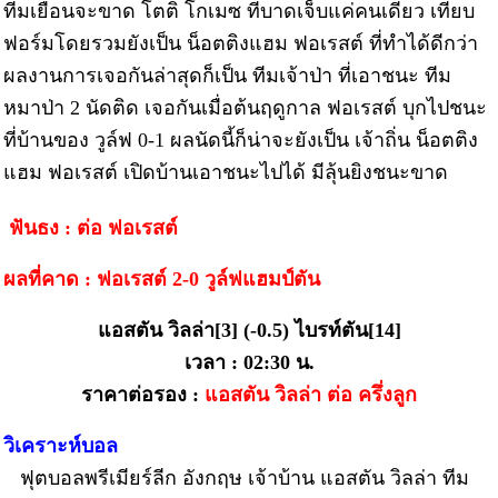
ทีมเยือนจะขาด โตติ โกเมซ ที่บาดเจ็บแค่คนเดียว เทียบ
ฟอร์มโดยรวมยังเป็น น็อตติงแฮม ฟอเรสต์ ที่ทำได้ดีกว่า
ผลงานการเจอกันล่าสุดก็เป็น ทีมเจ้าป่า ที่เอาชนะ ทีม
หมาป่า 2 นัดติด เจอกันเมื่อต้นฤดูกาล ฟอเรสต์ บุกไปชนะ
ที่บ้านของ วูล์ฟ 0-1 ผลนัดนี้ก็น่าจะยังเป็น เจ้าถิ่น น็อตติง
แฮม ฟอเรสต์ เปิดบ้านเอาชนะไปได้ มีลุ้นยิงชนะขาด
ฟันธง : ต่อ ฟอเรสต์
ผลที่คาด : ฟอเรสต์ 2-0 วูล์ฟแฮมป์ตัน
แอสตัน วิลล่า[3] (-0.5) ไบรท์ตัน[14]
เวลา : 02:30 น.
ราคาต่อรอง :
แอสตัน วิลล่า ต่อ ครึ่งลูก
วิเคราะห์บอล
ฟุตบอลพรีเมียร์ลีก อังกฤษ เจ้าบ้าน แอสตัน วิลล่า ทีม