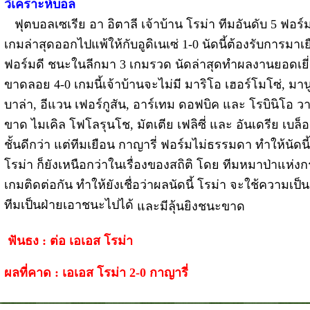
วิเคราะห์บอล
ฟุตบอลเซเรีย อา อิตาลี เจ้าบ้าน โรม่า ทีมอันดับ 5 ฟอร์
เกมล่าสุดออกไปแพ้ให้กับอูดิเนเซ่ 1-0 นัดนี้ต้องรับการมาเย
ฟอร์มดี ชนะในลีกมา 3 เกมรวด นัดล่าสุดทำผลงานยอดเยี
ขาดลอย 4-0 เกมนี้เจ้าบ้านจะไม่มี มาริโอ เฮอร์โมโซ่, มาน
บาล่า, อีแวน เฟอร์กูสัน, อาร์เทม ดอฟบิค และ โรบินิโอ วา
ขาด ไมเคิล โฟโลรุนโช, มัตเตีย เฟลิซี่ และ อันเดรีย เบล็อตติ
ชั้นดีกว่า แต่ทีมเยือน กาญารี่ ฟอร์มไม่ธรรมดา ทำให้นัดนี้น่
โรม่า ก็ยังเหนือกว่าในเรื่องของสถิติ โดย ทีมหมาป่าแห่ง
เกมติดต่อกัน ทำให้ยังเชื่อว่าผลนัดนี้ โรม่า จะใช้ความเป็นเจ
ทีมเป็นฝ่ายเอาชนะไปได้
และมีลุ้นยิงชนะขาด
ฟันธง : ต่อ เอเอส โรม่า
ผลที่คาด : เอเอส โรม่า 2-0 กาญารี่